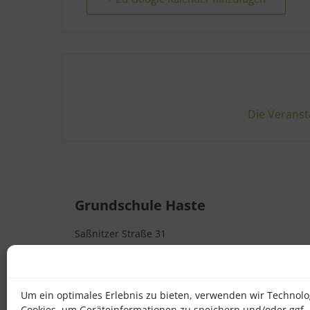
Die Veranst
Grundschule Haste
Saßnitzer Straße 31
D - 49090 Osnabrück
Telefon 0541 32382000
Um ein optimales Erlebnis zu bieten, verwenden wir Technolo
Cookies, um Geräteinformationen zu speichern und/oder ggf.