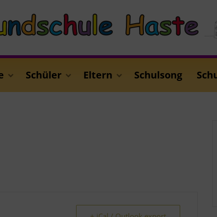
e
Schüler
Eltern
Schulsong
Sch
+ iCal / Outlook export