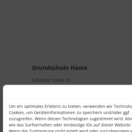
Grundschule Haste
Saßnitzer Straße 31
D - 49090 Osnabrück
Telefon 0541 32382000
Um ein optimales Erlebnis zu bieten, verwenden wir Technolo
Cookies, um Geräteinformationen zu speichern und/oder ggf.
zuzugreifen. Wenn diesen Technologien zugestimmt wird, kö
wie das Surfverhalten oder eindeutige IDs auf dieser Website 
Wenn die Zustimmung nicht erteilt wird oder zurückgezogen 