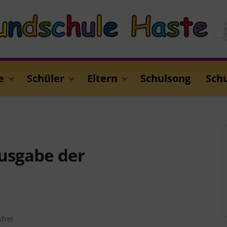
e
Schüler
Eltern
Schulsong
Sch
Ausgabe der
frei