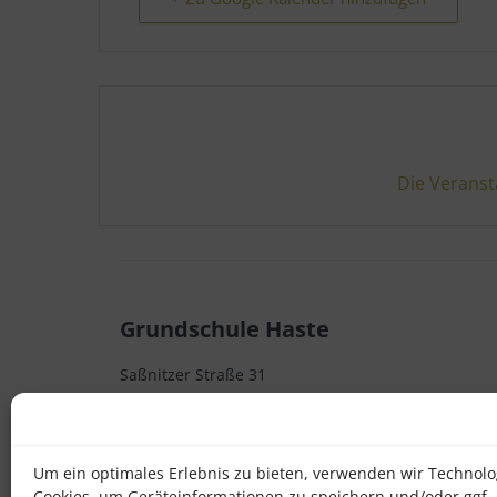
Die Veranst
Grundschule Haste
Saßnitzer Straße 31
D - 49090 Osnabrück
Telefon 0541 32382000
Um ein optimales Erlebnis zu bieten, verwenden wir Technolo
Cookies, um Geräteinformationen zu speichern und/oder ggf.