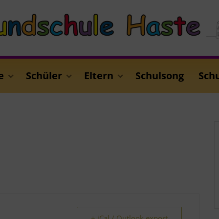
e
Schüler
Eltern
Schulsong
Sch
+ iCal / Outlook export