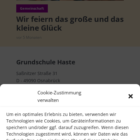
Gemeinschaft
Wir feiern das große und das
kleine Glück
vor 5 Monaten
Grundschule Haste
Saßnitzer Straße 31
D - 49090 Osnabrück
Telefon 0541 32382000
Cookie-Zustimmung
verwalten
Rechtliches
Um ein optimales Erlebnis zu bieten, verwenden wir
Impressum
Technologien wie Cookies, um Geräteinformationen zu
Datenschutzerklärung
speichern und/oder ggf. darauf zuzugreifen. Wenn diesen
Technologien zugestimmt wird, können wir Daten wie das
Kontakt