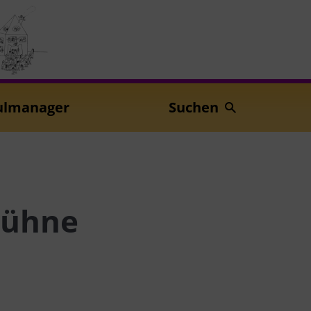
ulmanager
Suchen
bühne