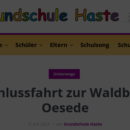
e
Schüler
Eltern
Schulsong
Sch
Unterwegs
hlussfahrt zur Wald
Oesede
5. Juli 2023
von
Grundschule Haste