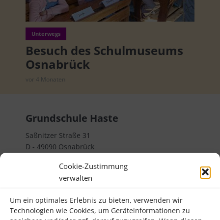
Unterwegs
Besuch des Schulmuseums
Osnabrück
vor 4 Monaten
Grundschule Haste
Saßnitzer Straße 31
D - 49090 Osnabrück
Telefon 0541 32382000
Cookie-Zustimmung
verwalten
Rechtliches
Um ein optimales Erlebnis zu bieten, verwenden wir
Impressum
Technologien wie Cookies, um Geräteinformationen zu
Datenschutzerklärung