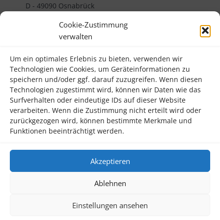
D - 49090 Osnabrück
Telefon 0541 32382000
Cookie-Zustimmung
verwalten
Rechtliches
Um ein optimales Erlebnis zu bieten, verwenden wir
Impressum
Technologien wie Cookies, um Geräteinformationen zu
Datenschutzerklärung
speichern und/oder ggf. darauf zuzugreifen. Wenn diesen
Technologien zugestimmt wird, können wir Daten wie das
Kontakt
Surfverhalten oder eindeutige IDs auf dieser Website
verarbeiten. Wenn die Zustimmung nicht erteilt wird oder
Informatives
zurückgezogen wird, können bestimmte Merkmale und
Funktionen beeinträchtigt werden.
Termine
Förderverein
Akzeptieren
Schul-ABC
Ablehnen
Cookie-Richtlinie (EU)
Einstellungen ansehen