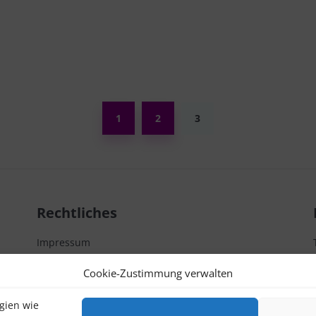
ung
1
2
3
Rechtliches
Impressum
Datenschutzerklärung
Cookie-Zustimmung verwalten
Kontakt
gien wie