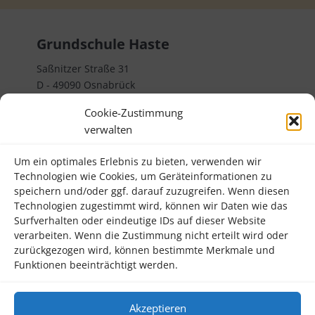
Grundschule Haste
Saßnitzer Straße 31
D - 49090 Osnabrück
Telefon 0541 32382000
Cookie-Zustimmung
verwalten
Rechtliches
Um ein optimales Erlebnis zu bieten, verwenden wir
Impressum
Technologien wie Cookies, um Geräteinformationen zu
Datenschutzerklärung
speichern und/oder ggf. darauf zuzugreifen. Wenn diesen
Technologien zugestimmt wird, können wir Daten wie das
Kontakt
Surfverhalten oder eindeutige IDs auf dieser Website
verarbeiten. Wenn die Zustimmung nicht erteilt wird oder
Informatives
zurückgezogen wird, können bestimmte Merkmale und
Funktionen beeinträchtigt werden.
Termine
Förderverein
Akzeptieren