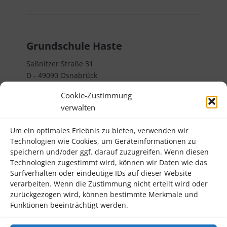
Grundschule Haste
Saßnitzer Straße 31
D - 49090 Osnabrück
Telefon 0541 32382000
Cookie-Zustimmung
verwalten
Rechtliches
Um ein optimales Erlebnis zu bieten, verwenden wir
Impressum
Technologien wie Cookies, um Geräteinformationen zu
Datenschutzerklärung
speichern und/oder ggf. darauf zuzugreifen. Wenn diesen
Technologien zugestimmt wird, können wir Daten wie das
Kontakt
Surfverhalten oder eindeutige IDs auf dieser Website
verarbeiten. Wenn die Zustimmung nicht erteilt wird oder
Informatives
zurückgezogen wird, können bestimmte Merkmale und
Funktionen beeinträchtigt werden.
Termine