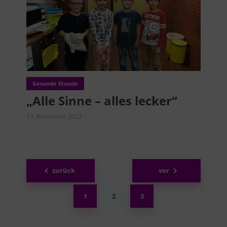
Gesunde Stunde
„Alle Sinne – alles lecker“
13. November 2022
Seitennummerierung
zurück
vor
der
Beiträge
1
2
3